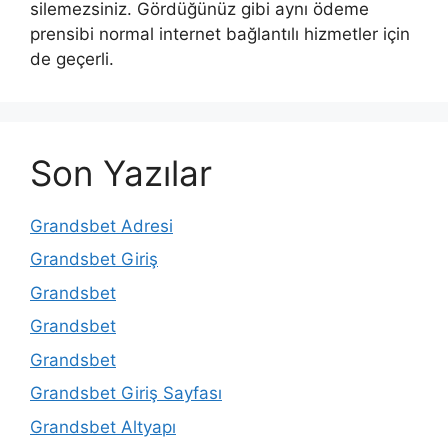
silemezsiniz. Gördüğünüz gibi aynı ödeme
prensibi normal internet bağlantılı hizmetler için
de geçerli.
Son Yazılar
Grandsbet Adresi
Grandsbet Giriş
Grandsbet
Grandsbet
Grandsbet
Grandsbet Giriş Sayfası
Grandsbet Altyapı