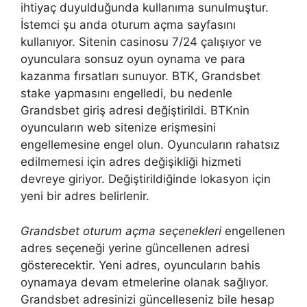
ihtiyaç duyulduğunda kullanıma sunulmuştur.
İstemci şu anda oturum açma sayfasını
kullanıyor. Sitenin casinosu 7/24 çalışıyor ve
oyunculara sonsuz oyun oynama ve para
kazanma fırsatları sunuyor. BTK, Grandsbet
stake yapmasını engelledi, bu nedenle
Grandsbet giriş adresi değiştirildi. BTKnin
oyuncuların web sitenize erişmesini
engellemesine engel olun. Oyuncuların rahatsız
edilmemesi için adres değişikliği hizmeti
devreye giriyor. Değiştirildiğinde lokasyon için
yeni bir adres belirlenir.
Grandsbet oturum açma seçenekleri
engellenen
adres seçeneği yerine güncellenen adresi
gösterecektir. Yeni adres, oyuncuların bahis
oynamaya devam etmelerine olanak sağlıyor.
Grandsbet adresinizi güncelleseniz bile hesap