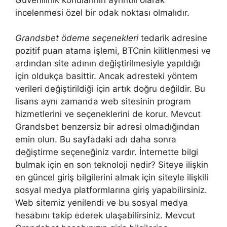
incelenmesi özel bir odak noktası olmalıdır.
Grandsbet ödeme seçenekleri
tedarik adresine
pozitif puan atama işlemi, BTCnin kilitlenmesi ve
ardından site adının değiştirilmesiyle yapıldığı
için oldukça basittir. Ancak adresteki yöntem
verileri değiştirildiği için artık doğru değildir. Bu
lisans aynı zamanda web sitesinin program
hizmetlerini ve seçeneklerini de korur. Mevcut
Grandsbet benzersiz bir adresi olmadığından
emin olun. Bu sayfadaki adı daha sonra
değiştirme seçeneğiniz vardır. İnternette bilgi
bulmak için en son teknoloji nedir? Siteye ilişkin
en güncel giriş bilgilerini almak için siteyle ilişkili
sosyal medya platformlarına giriş yapabilirsiniz.
Web sitemiz yenilendi ve bu sosyal medya
hesabını takip ederek ulaşabilirsiniz.
Mevcut