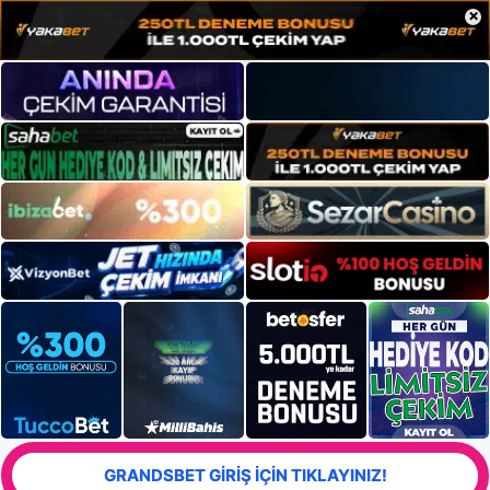
×
GRANDSBET GİRİŞ İÇİN TIKLAYINIZ!