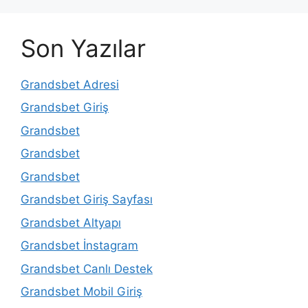
Son Yazılar
Grandsbet Adresi
Grandsbet Giriş
Grandsbet
Grandsbet
Grandsbet
Grandsbet Giriş Sayfası
Grandsbet Altyapı
Grandsbet İnstagram
Grandsbet Canlı Destek
Grandsbet Mobil Giriş