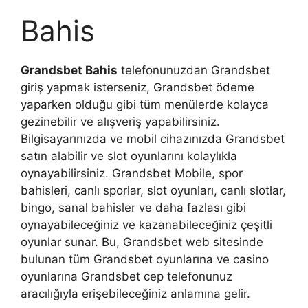
Bahis
Grandsbet Bahis
telefonunuzdan Grandsbet
giriş yapmak isterseniz, Grandsbet ödeme
yaparken olduğu gibi tüm menülerde kolayca
gezinebilir ve alışveriş yapabilirsiniz.
Bilgisayarınızda ve mobil cihazınızda Grandsbet
satın alabilir ve slot oyunlarını kolaylıkla
oynayabilirsiniz. Grandsbet Mobile, spor
bahisleri, canlı sporlar, slot oyunları, canlı slotlar,
bingo, sanal bahisler ve daha fazlası gibi
oynayabileceğiniz ve kazanabileceğiniz çeşitli
oyunlar sunar. Bu, Grandsbet web sitesinde
bulunan tüm Grandsbet oyunlarına ve casino
oyunlarına Grandsbet cep telefonunuz
aracılığıyla erişebileceğiniz anlamına gelir.