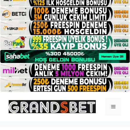
İçeriğe
atla
Menü