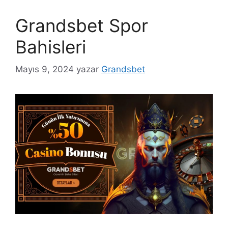
Grandsbet Spor
Bahisleri
Mayıs 9, 2024
yazar
Grandsbet