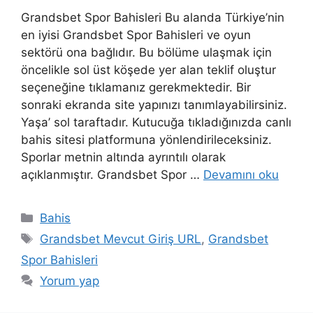
Grandsbet Spor Bahisleri Bu alanda Türkiye’nin
en iyisi Grandsbet Spor Bahisleri ve oyun
sektörü ona bağlıdır. Bu bölüme ulaşmak için
öncelikle sol üst köşede yer alan teklif oluştur
seçeneğine tıklamanız gerekmektedir. Bir
sonraki ekranda site yapınızı tanımlayabilirsiniz.
Yaşa’ sol taraftadır. Kutucuğa tıkladığınızda canlı
bahis sitesi platformuna yönlendirileceksiniz.
Sporlar metnin altında ayrıntılı olarak
açıklanmıştır. Grandsbet Spor …
Devamını oku
Kategoriler
Bahis
Etiketler
Grandsbet Mevcut Giriş URL
,
Grandsbet
Spor Bahisleri
Yorum yap