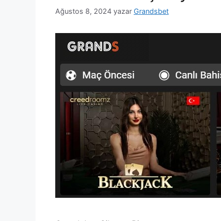
Ağustos 8, 2024
yazar
Grandsbet