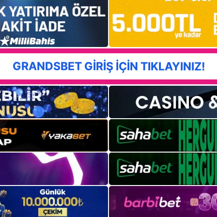
GRANDSBET GİRİŞ İÇİN TIKLAYINIZ!