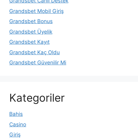
Grandsbet Canlı Destek
Grandsbet Mobil Giriş
Grandsbet Bonus
Grandsbet Üyelik
Grandsbet Kayıt
Grandsbet Kaç Oldu
Grandsbet Güvenilir Mi
Kategoriler
Bahis
Casino
Giriş