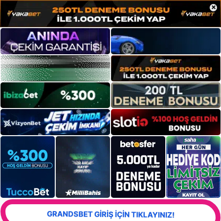
×
GRANDSBET GİRİŞ İÇİN TIKLAYINIZ!