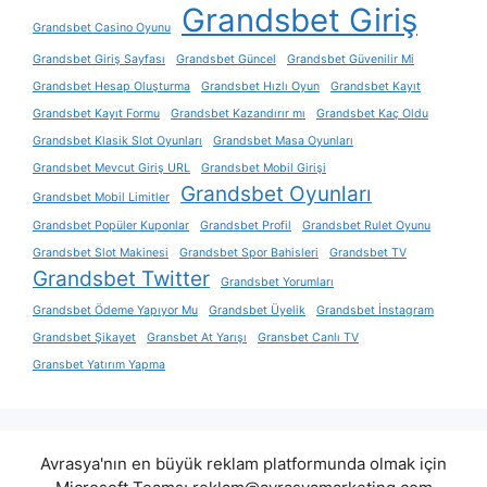
Grandsbet Giriş
Grandsbet Casino Oyunu
Grandsbet Giriş Sayfası
Grandsbet Güncel
Grandsbet Güvenilir Mi
Grandsbet Hesap Oluşturma
Grandsbet Hızlı Oyun
Grandsbet Kayıt
Grandsbet Kayıt Formu
Grandsbet Kazandırır mı
Grandsbet Kaç Oldu
Grandsbet Klasik Slot Oyunları
Grandsbet Masa Oyunları
Grandsbet Mevcut Giriş URL
Grandsbet Mobil Girişi
Grandsbet Oyunları
Grandsbet Mobil Limitler
Grandsbet Popüler Kuponlar
Grandsbet Profil
Grandsbet Rulet Oyunu
Grandsbet Slot Makinesi
Grandsbet Spor Bahisleri
Grandsbet TV
Grandsbet Twitter
Grandsbet Yorumları
Grandsbet Ödeme Yapıyor Mu
Grandsbet Üyelik
Grandsbet İnstagram
Grandsbet Şikayet
Gransbet At Yarışı
Gransbet Canlı TV
Gransbet Yatırım Yapma
Avrasya'nın en büyük reklam platformunda olmak için