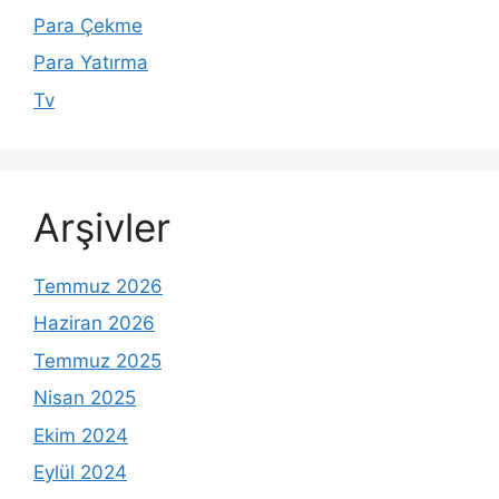
Para Çekme
Para Yatırma
Tv
Arşivler
Temmuz 2026
Haziran 2026
Temmuz 2025
Nisan 2025
Ekim 2024
Eylül 2024