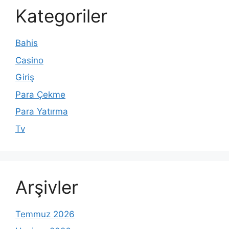
Kategoriler
Bahis
Casino
Giriş
Para Çekme
Para Yatırma
Tv
Arşivler
Temmuz 2026