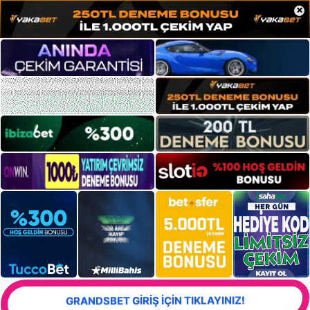
×
GRANDSBET GİRİŞ İÇİN TIKLAYINIZ!