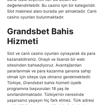
değerlendirilebilir. Bu casino için bir kategoridir.
Slot makinesi alanı burada yer almaktadır. Canlı
casino oyunları bulunmaktadır.
Grandsbet Bahis
Hizmeti
Slot ve canlı casino oyunları oynayarak da para
kazanabilirsiniz. Onaylı ve lisanslı bir web
sitesinden bahsediyoruz. Avantajlardan
yararlanmak ve para kazanma şansına sahip
olmak için siteye üye olmanız gerekmektedir.
Türkiye,
Grandsbet bahis hizmeti
üyelik
programına başvuruları 18 yaş ile
sınırlandırmaktadır. Türkiye’nin neresinde
yaşarsanız yaşayın hiç fark etmez. Türk adresi