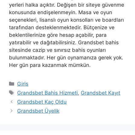
yerleri halka açıktır. Değişen bir siteye güvenme
konusunda endişelenmeyin. Masa ve oyun
seçenekleri, lisanslı oyun konsolları ve boardları
tarafından desteklenmektedir. Bütçenize ve
beklentilerinize göre hesap açabilir, para
yatırabilir ve dağıtabilirsiniz. Grandsbet bahis
sitesinde cazip ve sınırsız bahis oyunları
bulunmaktadır. Her gün oynamanıza gerek yok.
Her gün para kazanmak mümkün.
Kategoriler
Giriş
Etiketler
Grandsbet Bahis Hizmeti
,
Grandsbet Kayıt
Grandsbet Kaç Oldu
Grandsbet Üyelik