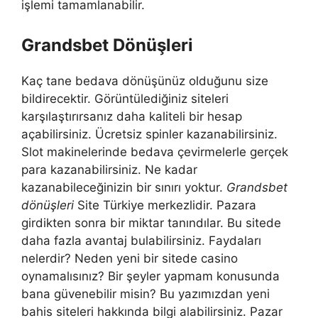
işlemi tamamlanabilir.
Grandsbet Dönüşleri
Kaç tane bedava dönüşünüz olduğunu size
bildirecektir. Görüntülediğiniz siteleri
karşılaştırırsanız daha kaliteli bir hesap
açabilirsiniz. Ücretsiz spinler kazanabilirsiniz.
Slot makinelerinde bedava çevirmelerle gerçek
para kazanabilirsiniz. Ne kadar
kazanabileceğinizin bir sınırı yoktur.
Grandsbet
dönüşleri
Site Türkiye merkezlidir. Pazara
girdikten sonra bir miktar tanındılar. Bu sitede
daha fazla avantaj bulabilirsiniz. Faydaları
nelerdir? Neden yeni bir sitede casino
oynamalısınız? Bir şeyler yapmam konusunda
bana güvenebilir misin? Bu yazımızdan yeni
bahis siteleri hakkında bilgi alabilirsiniz. Pazar