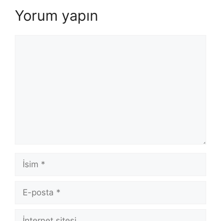
Yorum yapın
Yorum
İsim
E-
posta
İnternet