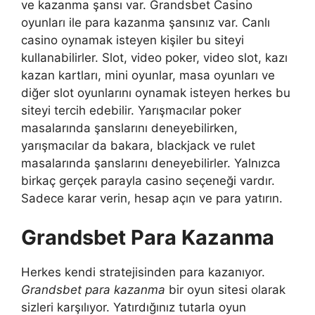
ve kazanma şansı var. Grandsbet Casino
oyunları ile para kazanma şansınız var. Canlı
casino oynamak isteyen kişiler bu siteyi
kullanabilirler. Slot, video poker, video slot, kazı
kazan kartları, mini oyunlar, masa oyunları ve
diğer slot oyunlarını oynamak isteyen herkes bu
siteyi tercih edebilir. Yarışmacılar poker
masalarında şanslarını deneyebilirken,
yarışmacılar da bakara, blackjack ve rulet
masalarında şanslarını deneyebilirler. Yalnızca
birkaç gerçek parayla casino seçeneği vardır.
Sadece karar verin, hesap açın ve para yatırın.
Grandsbet Para Kazanma
Herkes kendi stratejisinden para kazanıyor.
Grandsbet para kazanma
bir oyun sitesi olarak
sizleri karşılıyor. Yatırdığınız tutarla oyun